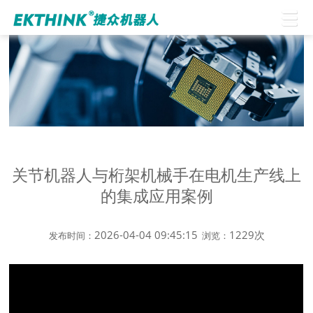
关节机器人与桁架机械手在电机生产线上
的集成应用案例
2026-04-04 09:45:15
1229次
发布时间：
浏览：