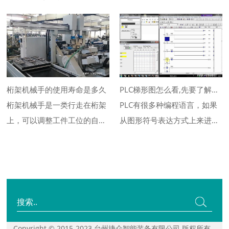
可以进行...
普遍应用...
桁架机械手的使用寿命是多久
PLC梯形图怎么看,先要了解它
桁架机械手是一类行走在桁架
的特点
PLC有很多种编程语言，如果
上，可以调整工件工位的自动
从图形符号表达方式上来进行
化设备，...
分类的...
Copyright © 2015-2023 台州捷众智能装备有限公司 版权所有